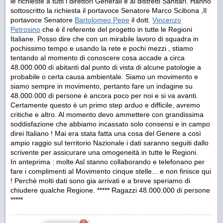
le richieste a tutti i direttori Generali e ai distretti Sanitari. Hanno
sottoscritto la richiesta il portavoce Senatore Marco Scibona ,Il
portavoce Senatore
Bartolomeo Pepe
il dott.
Vincenzo
Petrosino
che è il referente del progetto in tutte le Regioni
Italiane. Posso dire che con un mirabile lavoro di squadra in
pochissimo tempo e usando la rete e pochi mezzi , stiamo
tentando al momento di conoscere cosa accade a circa
48.000.000 di abitanti dal punto di vista di alcune patologie a
probabile o certa causa ambientale. Siamo un movimento e
siamo sempre in movimento, pertanto fare un indagine su
48.000.000 di persone è ancora poco per noi e si va avanti.
Certamente questo è un primo step arduo e difficile, avremo
critiche e altro. Al momento devo ammettere con grandissima
soddisfazione che abbiamo incassato solo consensi e in campo
direi Italiano ! Mai era stata fatta una cosa del Genere a così
ampio raggio sul territorio Nazionale i dati saranno seguiti dallo
scrivente per assicurare una omogeneità in tutte le Regioni.
In anteprima : molte Asl stanno collaborando e telefonano per
fare i complimenti al Movimento cinque stelle... e non finisce qui
! Perchè molti dati sono gia arrivati e a breve speriamo di
chiudere qualche Regione. ***** Ragazzi 48.000.000 di persone
*****