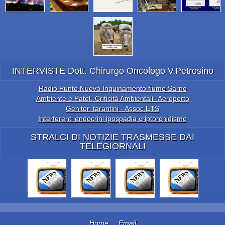
INTERVISTE Dott. Chirurgo Oncologo V.Petrosino
Radio Punto Nuovo Inquinamento fiume Sarno
Ambiente e Patol.-Criticità Ambientali -Aeroporto
Genitori tarantini - Assoc.ETS
Interferenti endocrini ipospadia criptorchidismo
STRALCI DI NOTIZIE TRASMESSE DAI
TELEGIORNALI
Home
Email