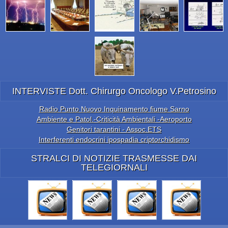
INTERVISTE Dott. Chirurgo Oncologo V.Petrosino
Radio Punto Nuovo Inquinamento fiume Sarno
Ambiente e Patol.-Criticità Ambientali -Aeroporto
Genitori tarantini - Assoc.ETS
Interferenti endocrini ipospadia criptorchidismo
STRALCI DI NOTIZIE TRASMESSE DAI
TELEGIORNALI