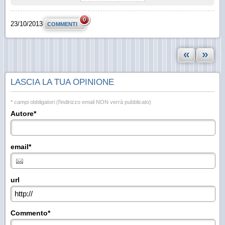
0
23/10/2013
COMMENTI
«
»
LASCIA LA TUA OPINIONE
* campi obbligatori (l'indirizzo email NON verrà pubblicato)
Autore*
email*
url
Commento*