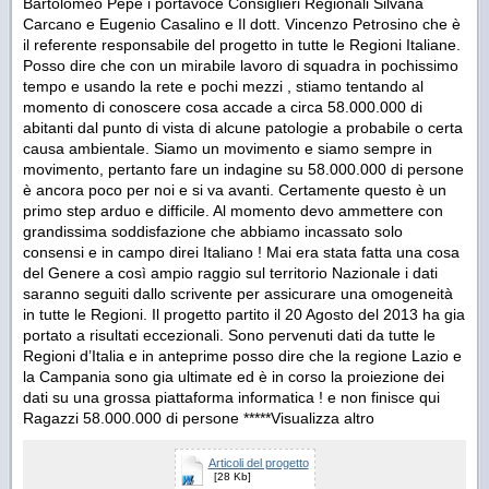
Bartolomeo Pepe i portavoce Consiglieri Regionali Silvana
Carcano e Eugenio Casalino e Il dott. Vincenzo Petrosino che è
il referente responsabile del progetto in tutte le Regioni Italiane.
Posso dire che con un mirabile lavoro di squadra in pochissimo
tempo e usando la rete e pochi mezzi , stiamo tentando al
momento di conoscere cosa accade a circa 58.000.000 di
abitanti dal punto di vista di alcune patologie a probabile o certa
causa ambientale. Siamo un movimento e siamo sempre in
movimento, pertanto fare un indagine su 58.000.000 di persone
è ancora poco per noi e si va avanti. Certamente questo è un
primo step arduo e difficile. Al momento devo ammettere con
grandissima soddisfazione che abbiamo incassato solo
consensi e in campo direi Italiano ! Mai era stata fatta una cosa
del Genere a così ampio raggio sul territorio Nazionale i dati
saranno seguiti dallo scrivente per assicurare una omogeneità
in tutte le Regioni. Il progetto partito il 20 Agosto del 2013 ha gia
portato a risultati eccezionali. Sono pervenuti dati da tutte le
Regioni d’Italia e in anteprime posso dire che la regione Lazio e
la Campania sono gia ultimate ed è in corso la proiezione dei
dati su una grossa piattaforma informatica ! e non finisce qui
Ragazzi 58.000.000 di persone *****
Visualizza altro
Articoli del progetto
[28 Kb]